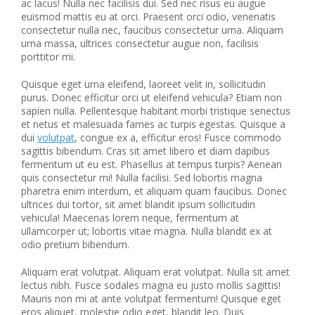
ac lacus! Nulla nec facilisis dui. Sed nec risus eu augue
euismod mattis eu at orci. Praesent orci odio, venenatis
consectetur nulla nec, faucibus consectetur urna. Aliquam
urna massa, ultrices consectetur augue non, facilisis
porttitor mi.
Quisque eget urna eleifend, laoreet velit in, sollicitudin
purus. Donec efficitur orci ut eleifend vehicula? Etiam non
sapien nulla. Pellentesque habitant morbi tristique senectus
et netus et malesuada fames ac turpis egestas. Quisque a
dui
volutpat
, congue ex a, efficitur eros! Fusce commodo
sagittis bibendum. Cras sit amet libero et diam dapibus
fermentum ut eu est. Phasellus at tempus turpis? Aenean
quis consectetur mi! Nulla facilisi. Sed lobortis magna
pharetra enim interdum, et aliquam quam faucibus. Donec
ultrices dui tortor, sit amet blandit ipsum sollicitudin
vehicula! Maecenas lorem neque, fermentum at
ullamcorper ut; lobortis vitae magna. Nulla blandit ex at
odio pretium bibendum.
Aliquam erat volutpat. Aliquam erat volutpat. Nulla sit amet
lectus nibh. Fusce sodales magna eu justo mollis sagittis!
Mauris non mi at ante volutpat fermentum! Quisque eget
eros aliquet, molestie odio eget, blandit leo. Duis